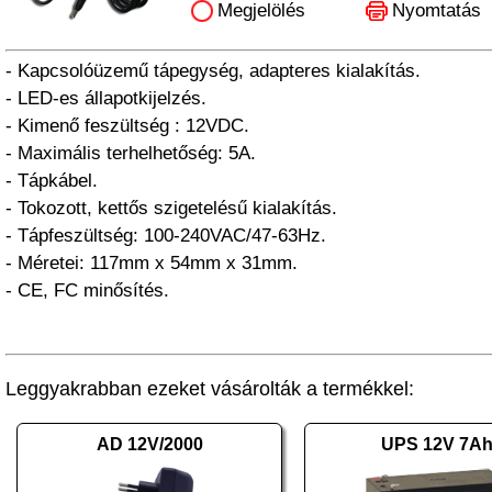
Megjelölés
Nyomtatás
- Kapcsolóüzemű tápegység, adapteres kialakítás.
- LED-es állapotkijelzés.
- Kimenő feszültség : 12VDC.
- Maximális terhelhetőség: 5A.
- Tápkábel.
- Tokozott, kettős szigetelésű kialakítás.
- Tápfeszültség: 100-240VAC/47-63Hz.
- Méretei: 117mm x 54mm x 31mm.
- CE, FC minősítés.
Leggyakrabban ezeket vásárolták a termékkel:
AD 12V/2000
UPS 12V 7A