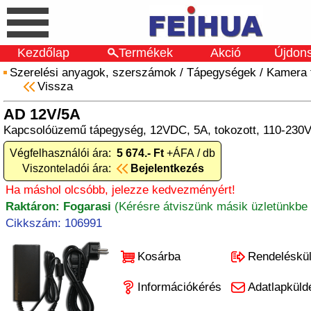
Kezdőlap
Termékek
Akció
Újdon
Szerelési anyagok, szerszámok
/
Tápegységek
/
Kamera 
Vissza
AD 12V/5A
Kapcsolóüzemű tápegység, 12VDC, 5A, tokozott, 110-230V
Végfelhasználói ára:
5 674.- Ft
+ÁFA / db
Viszonteladói ára:
Bejelentkezés
Ha máshol olcsóbb, jelezze kedvezményért!
Raktáron: Fogarasi
(Kérésre átviszünk másik üzletünkbe 
Cikkszám: 106991
Kosárba
Rendeléskü
Információkérés
Adatlapküld