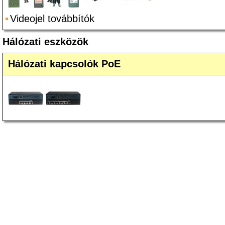
Videojel továbbítók
Hálózati eszközök
Hálózati kapcsolók PoE