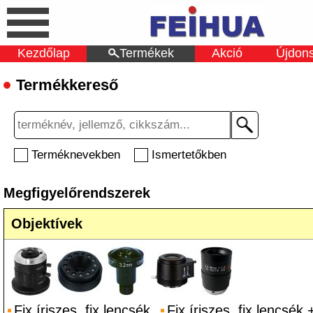
Kezdőlap
Termékek
Akció
Újdon
Termékkereső
Terméknevekben
Ismertetőkben
Megfigyelőrendszerek
Objektívek
Fix íriszes, fix lencsék
Fix íriszes, fix lencsék 