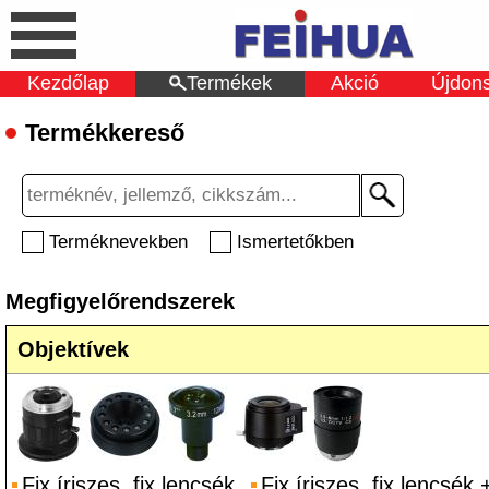
Kezdőlap
Termékek
Akció
Újdon
Termékkereső
Terméknevekben
Ismertetőkben
Megfigyelőrendszerek
Objektívek
Fix íriszes, fix lencsék
Fix íriszes, fix lencsék 