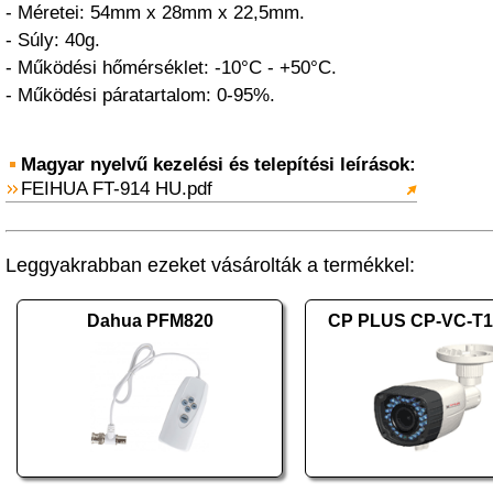
- Méretei: 54mm x 28mm x 22,5mm.
- Súly: 40g.
- Működési hőmérséklet: -10°C - +50°C.
- Működési páratartalom: 0-95%.
Magyar nyelvű kezelési és telepítési leírások:
FEIHUA FT-914 HU.pdf
Leggyakrabban ezeket vásárolták a termékkel:
Dahua PFM820
CP PLUS CP-VC-T