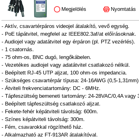
Megjelölés
Nyomtatás
- Aktív, csavartérpáros videojel átalakító, vevő egység.
- PoE tápátvitel, megfelel az IEEE802.3af/at előírásoknak.
- Audiojel vagy adatátvitel egy érpáron (pl. PTZ vezérlés).
- 1 csatornás.
- 75 ohm-os, BNC dugó, lengőkábelen.
- Vezetékes audiojel vagy adatátvitel csatlakozó nélkül.
- Beépített RJ-45 UTP aljzat, 100 ohm-os impedancia.
- Szükséges csavartérpár típusa: 24-16AWG (0,5-1,31mm) 
- Átviteli frekvenciatartomány: DC - 6MHz.
- Tápfeszültség bemeneti tartomány: 24-28VAC/0,4A vagy
- Beépített tápfeszültség csatlakozó aljzat.
- Fekete-fehér képátviteli távolság: 600m.
- Színes képátviteli távolság: 300m.
- Fém, csavarokkal rögzíthető ház.
- Alkalmazható az FT-913AR átalakítóval.