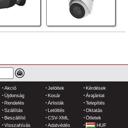
Akció
Jelöltek
Kérdések
Újdonság
Kosár
Árajánlat
Rendelés
Árlisták
Telepítés
Szállítás
Letöltés
Oktatás
Beszállító
CSV-XML
Ötletek
Visszahívás
Adatvédés
HUF