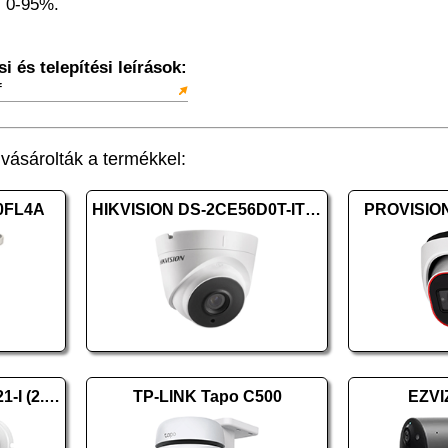
: 0-95%.
 és telepítési leírások:
f
ásárolták a termékkel:
0FL4A
HIKVISION DS-2CE56D0T-IT3F (2.8mm)
PROVISIO
HIKVISION DS-2CD1021-I (2.8mm) (F)
TP-LINK Tapo C500
EZVI