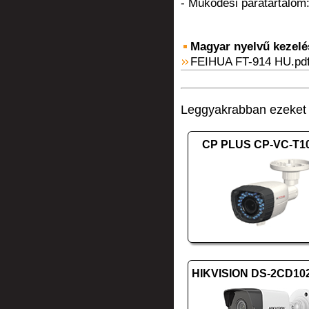
- Működési páratartalom
Magyar nyelvű kezelési
FEIHUA FT-914 HU.pd
Leggyakrabban ezeket v
CP PLUS CP-VC-T1