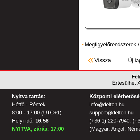
Megfigyelőrendszerek
Vissza
Új la
Fel
Értesülhet 
Nyitva tartás:
Központi elérhetősé
Hétfő - Péntek
info@delton.hu
8:00 - 17:00 (UTC+1)
support@delton.hu
Helyi idő:
16:58
(+36 1) 220-7940, (+
NYITVA, zárás: 17:00
(Magyar, Angol, Néme