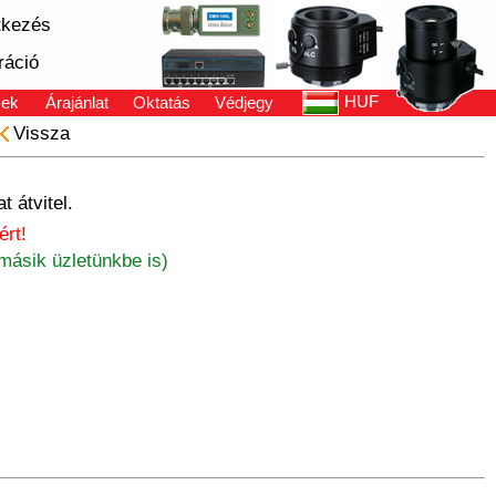
tkezés
ráció
HUF
sek
Árajánlat
Oktatás
Védjegy
Vissza
t átvitel.
rt!
másik üzletünkbe is)