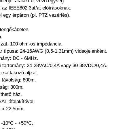
ideojel átalakító, vevő egység.
el az IEEE802.3af/at előírásoknak.
el egy érpáron (pl. PTZ vezérlés).
lengőkábelen.
.
ljzat, 100 ohm-os impedancia.
r típusa: 24-16AWG (0,5-1,31mm) videojelenként.
tomány: DC - 6MHz.
ti tartomány: 24-28VAC/0,4A vagy 30-38VDC/0,4A.
 csatlakozó aljzat.
i távolság: 600m.
olság: 300m.
thető ház.
AT átalakítóval.
m x 22,5mm.
 -10°C - +50°C.