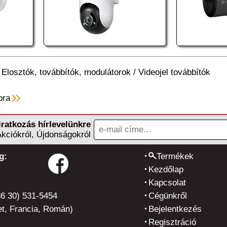
/
Elosztók, továbbítók, modulátorok
/
Videojel továbbítók
pra
iratkozás hírlevelünkre
Akciókról, Újdonságokról
g:
Termékek
Kezdőlap
Kapcsolat
36 30) 531-5454
Cégünkről
t, Francia, Román)
Bejelentkezés
Regisztráció