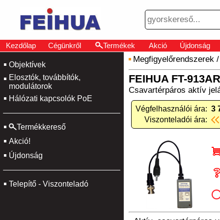
Kezdőlap
Cégünkről
Termékek
Akció
Újdonság
Megfigyelőrendszerek
Objektívek
FEIHUA FT-913A
Elosztók, továbbítók,
modulátorok
Csavartérpáros aktív jelá
Hálózati kapcsolók PoE
Végfelhasználói ára:
3 
Viszonteladói ára:
Termékkereső
Akció!
Újdonság
Telepítő - Viszonteladó