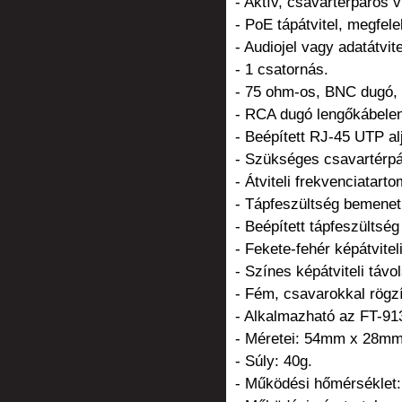
- Aktív, csavartérpáros v
- PoE tápátvitel, megfel
- Audiojel vagy adatátvit
- 1 csatornás.
- 75 ohm-os, BNC dugó, 
- RCA dugó lengőkábelen
- Beépített RJ-45 UTP a
- Szükséges csavartérpá
- Átviteli frekvenciatar
- Tápfeszültség bemene
- Beépített tápfeszültség
- Fekete-fehér képátvitel
- Színes képátviteli táv
- Fém, csavarokkal rögzí
- Alkalmazható az FT-913
- Méretei: 54mm x 28m
- Súly: 40g.
- Működési hőmérséklet: