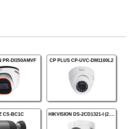
N PR-DI350AMVF
CP PLUS CP-UVC-DM1100L2
Z CS-BC1C
HIKVISION DS-2CD1321-I (2.8mm) (F)