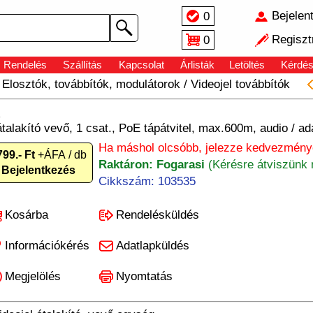
Bejelen
0
Regiszt
0
Rendelés
Szállítás
Kapcsolat
Árlisták
Letöltés
Kérdé
/
Elosztók, továbbítók, modulátorok
/
Videojel továbbítók
R
talakító vevő, 1 csat., PoE tápátvitel, max.600m, audio / ada
Ha máshol olcsóbb, jelezze kedvezményé
799.- Ft
+ÁFA / db
Raktáron: Fogarasi
(Kérésre átviszünk 
Bejelentkezés
Cikkszám: 103535
Kosárba
Rendelésküldés
Információkérés
Adatlapküldés
Megjelölés
Nyomtatás