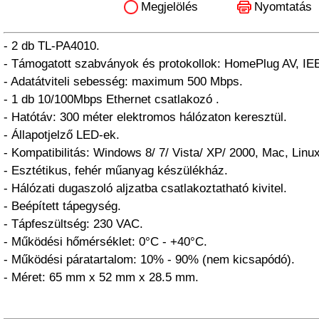
Megjelölés
Nyomtatás
- 2 db TL-PA4010.
- Támogatott szabványok és protokollok: HomePlug AV, IE
- Adatátviteli sebesség: maximum 500 Mbps.
- 1 db 10/100Mbps Ethernet csatlakozó .
- Hatótáv: 300 méter elektromos hálózaton keresztül.
- Állapotjelző LED-ek.
- Kompatibilitás: Windows 8/ 7/ Vista/ XP/ 2000, Mac, Linux
- Esztétikus, fehér műanyag készülékház.
- Hálózati dugaszoló aljzatba csatlakoztatható kivitel.
- Beépített tápegység.
- Tápfeszültség: 230 VAC.
- Működési hőmérséklet: 0°C - +40°C.
- Működési páratartalom: 10% - 90% (nem kicsapódó).
- Méret: 65 mm x 52 mm x 28.5 mm.