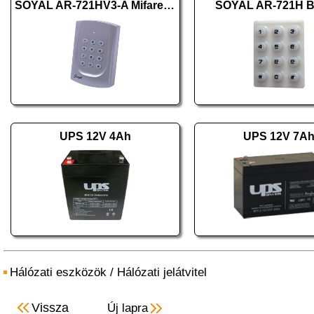
SOYAL AR-721HV3-A Mifare ezüst
SOYAL AR-721H B
UPS 12V 4Ah
UPS 12V 7A
Hálózati eszközök
/
Hálózati jelátvitel
Vissza
Új lapra