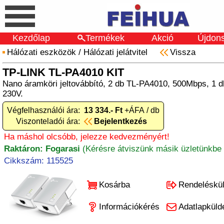
Kezdőlap
Termékek
Akció
Újdon
Hálózati eszközök
/
Hálózati jelátvitel
Vissza
TP-LINK TL-PA4010 KIT
Nano áramköri jeltovábbító, 2 db TL-PA4010, 500Mbps, 1 d
230V.
Végfelhasználói ára:
13 334.- Ft
+ÁFA / db
Viszonteladói ára:
Bejelentkezés
Ha máshol olcsóbb, jelezze kedvezményért!
Raktáron: Fogarasi
(Kérésre átviszünk másik üzletünkbe 
Cikkszám: 115525
Kosárba
Rendeléskü
Információkérés
Adatlapküld