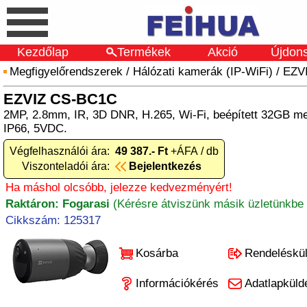
Kezdőlap
Termékek
Akció
Újdon
Megfigyelőrendszerek
/
Hálózati kamerák (IP-WiFi)
/
EZV
EZVIZ CS-BC1C
2MP, 2.8mm, IR, 3D DNR, H.265, Wi-Fi, beépített 32GB me
IP66, 5VDC.
Végfelhasználói ára:
49 387.- Ft
+ÁFA / db
Viszonteladói ára:
Bejelentkezés
Ha máshol olcsóbb, jelezze kedvezményért!
Raktáron: Fogarasi
(Kérésre átviszünk másik üzletünkbe 
Cikkszám: 125317
Kosárba
Rendeléskü
Információkérés
Adatlapküld