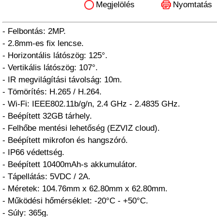
Megjelölés
Nyomtatás
- Felbontás: 2MP.
- 2.8mm-es fix lencse.
- Horizontális látószög: 125°.
- Vertikális látószög: 107°.
- IR megvilágítási távolság: 10m.
- Tömörítés: H.265 / H.264.
- Wi-Fi: IEEE802.11b/g/n, 2.4 GHz - 2.4835 GHz.
- Beépített 32GB tárhely.
- Felhőbe mentési lehetőség (EZVIZ cloud).
- Beépített mikrofon és hangszóró.
- IP66 védettség.
- Beépített 10400mAh-s akkumulátor.
- Tápellátás: 5VDC / 2A.
- Méretek: 104.76mm x 62.80mm x 62.80mm.
- Működési hőmérséklet: -20°C - +50°C.
- Súly: 365g.