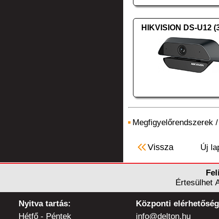
HIKVISION DS-U12 (
Megfigyelőrendszerek
Vissza
Új la
Fel
Értesülhet 
Nyitva tartás:
Központi elérhetőség
Hétfő - Péntek
info@delton.hu