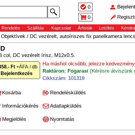
Bejelen
0
Regiszt
0
Rendelés
Szállítás
Kapcsolat
Árlisták
Letöltés
Kérdé
/
Objektívek
/
DC vezérelt, autoíriszes fix panelkamera lenc
BD
 3 col, DC vezérelt írisz, M12x0.5.
Ha máshol olcsóbb, jelezze kedvezményé
858.- Ft
+ÁFA / db
Raktáron: Fogarasi
(Kérésre átviszünk 
Bejelentkezés
Cikkszám: 101319
Kosárba
Rendelésküldés
Információkérés
Adatlapküldés
Megjelölés
Nyomtatás