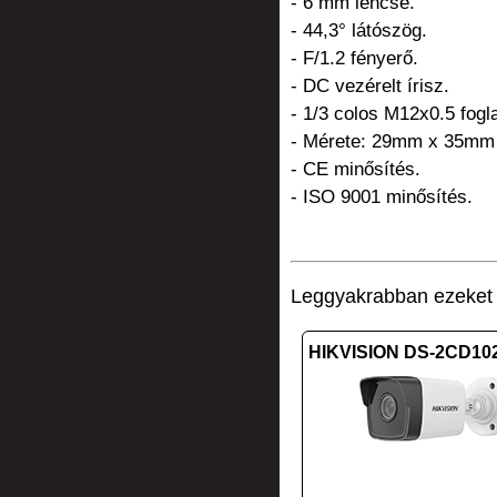
- 6 mm lencse.
- 44,3° látószög.
- F/1.2 fényerő.
- DC vezérelt írisz.
- 1/3 colos M12x0.5 fogla
- Mérete: 29mm x 35mm
- CE minősítés.
- ISO 9001 minősítés.
Leggyakrabban ezeket v