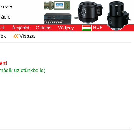
tkezés
ráció
HUF
sek
Árajánlat
Oktatás
Védjegy
sék
Vissza
rt!
másik üzletünkbe is)