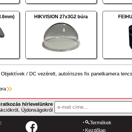
3.6mm)
HIKVISION 27x3G2 búra
FEIHU
/
Objektívek
/
DC vezérelt, autoíriszes fix panelkamera lenc
pra
iratkozás hírlevelünkre
Akciókról, Újdonságokról
:
Termékek
Kezdőlap