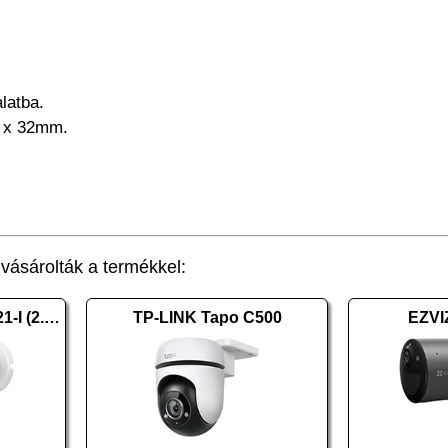
latba.
 x 32mm.
ásárolták a termékkel:
HIKVISION DS-2CD1021-I (2.8mm) (F)
TP-LINK Tapo C500
EZVI