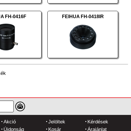
A FH-0416F
FEIHUA FH-0418IR
sék
Akció
Jelöltek
Kérdések
Újdonság
Kosár
Árajánlat