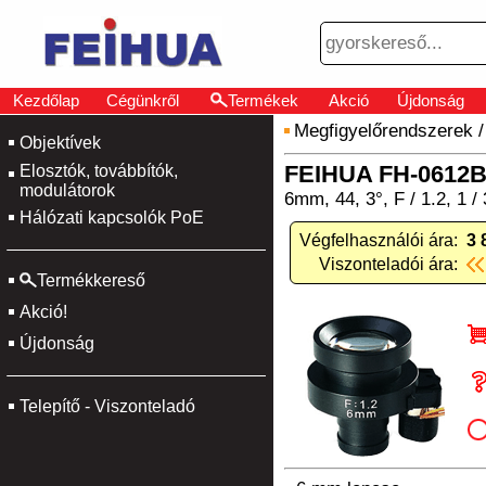
Kezdőlap
Cégünkről
Termékek
Akció
Újdonság
Megfigyelőrendszerek
Objektívek
FEIHUA FH-0612
Elosztók, továbbítók,
modulátorok
6mm, 44, 3°, F / 1.2, 1 /
Hálózati kapcsolók PoE
Végfelhasználói ára:
3 
Viszonteladói ára:
Termékkereső
Akció!
Újdonság
Telepítő - Viszonteladó