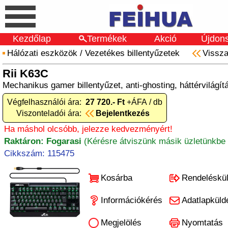
Kezdőlap
Termékek
Akció
Újdon
Hálózati eszközök
/
Vezetékes billentyűzetek
Vissz
Rii K63C
Mechanikus gamer billentyűzet, anti-ghosting, háttérvilágít
Végfelhasználói ára:
27 720.- Ft
+ÁFA / db
Viszonteladói ára:
Bejelentkezés
Ha máshol olcsóbb, jelezze kedvezményért!
Raktáron: Fogarasi
(Kérésre átviszünk másik üzletünkbe 
Cikkszám: 115475
Kosárba
Rendeléskü
Információkérés
Adatlapküld
Megjelölés
Nyomtatás